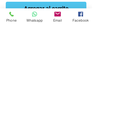
Agregar al carrito
Phone
Whatsapp
Email
Facebook
Realizar Compra
Publicación en manuscritos para los
amantes de la música popular latina.
Brinda la oportunidad de aprender
melodías de canciones populares típicas
y cristianas más conocidas.
Producciones Rafael Moreno
Heredia
produccionesmorenormh@gmail.com
Tel.
787-843-6220
Fax.
787-.296-9475
Política de Devolución
Creación AnnieMWebDesigner